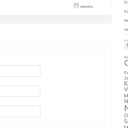
St
xheretic
Ko
Ne
Sl
Al
C
E
J
K
V
M
N
O
S