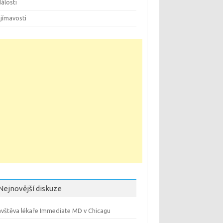
álosti
jímavosti
Nejnovější diskuze
vštěva lékaře Immediate MD v Chicagu