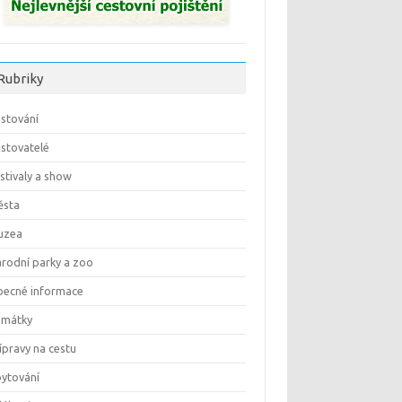
Rubriky
stování
stovatelé
stivaly a show
ěsta
uzea
rodní parky a zoo
ecné informace
amátky
ípravy na cestu
ytování