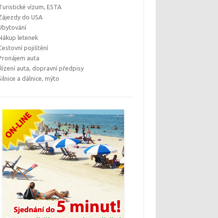
Turistické vízum, ESTA
Zájezdy do USA
Ubytování
Nákup letenek
Cestovní pojištění
Pronájem auta
Řízení auta, dopravní předpisy
Silnice a dálnice, mýto