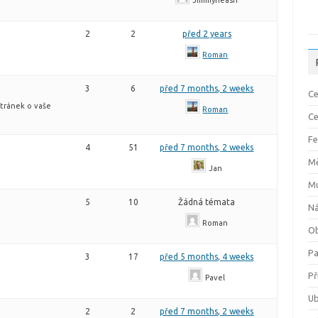
2
2
před 2 years
Roman
3
6
před 7 months, 2 weeks
Ce
stránek o vaše
Roman
Ce
Fe
4
51
před 7 months, 2 weeks
M
Jan
M
5
10
Žádná témata
Ná
Roman
Ob
P
3
17
před 5 months, 4 weeks
Př
Pavel
Ub
2
2
před 7 months, 2 weeks