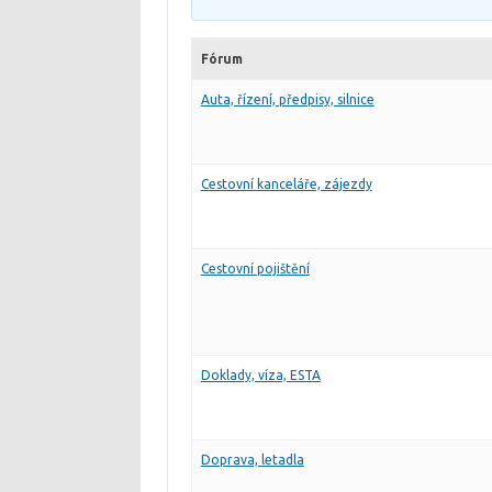
Fórum
Auta, řízení, předpisy, silnice
Cestovní kanceláře, zájezdy
Cestovní pojištění
Doklady, víza, ESTA
Doprava, letadla