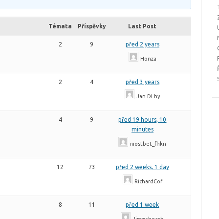
Témata
Příspěvky
Last Post
2
9
před 2 years
Honza
2
4
před 3 years
Jan DLhy
4
9
před 19 hours, 10
minutes
mostbet_fhkn
12
73
před 2 weeks, 1 day
RichardCof
8
11
před 1 week
Jimmyheash