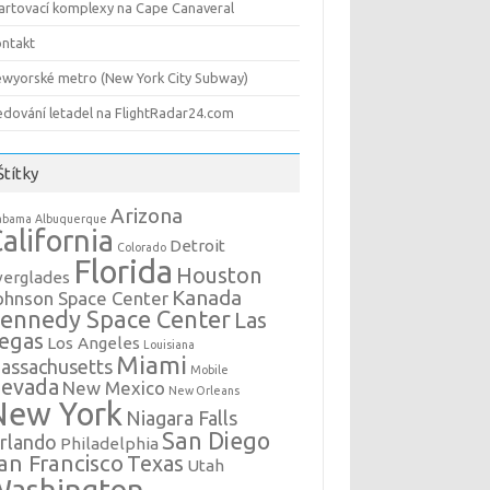
artovací komplexy na Cape Canaveral
ntakt
wyorské metro (New York City Subway)
edování letadel na FlightRadar24.com
Štítky
Arizona
abama
Albuquerque
alifornia
Detroit
Colorado
Florida
Houston
verglades
Kanada
ohnson Space Center
ennedy Space Center
Las
egas
Los Angeles
Louisiana
Miami
assachusetts
Mobile
evada
New Mexico
New Orleans
New York
Niagara Falls
San Diego
rlando
Philadelphia
an Francisco
Texas
Utah
Washington