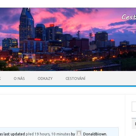
Skip to content
K
O NÁS
ODKAZY
CESTOVÁNÍ
Vy
as last updated
před 19 hours, 10 minutes
by
DonaldBiown
.