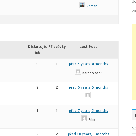
Ud
Roman
Za
Diskutujíc
Příspěvky
Last Post
ích
0
1
před 3 years, 4 months
narodnipark
2
2
před 6 years, 5 months
1
1
před 7 years, 2 months
Filip
Ná
2
2
před 10 years, 3 months