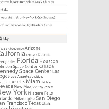
vštěva lékaře Immediate MD v Chicagu
ntakt
wyorské metro (New York City Subway)
edování letadel na FlightRadar24.com
Štítky
Arizona
abama
Albuquerque
alifornia
Detroit
Colorado
Florida
Houston
verglades
Kanada
ohnson Space Center
ennedy Space Center
Las
egas
Los Angeles
Louisiana
Miami
assachusetts
Mobile
evada
New Mexico
New Orleans
New York
Niagara Falls
San Diego
rlando
Philadelphia
an Francisco
Texas
Utah
Washington