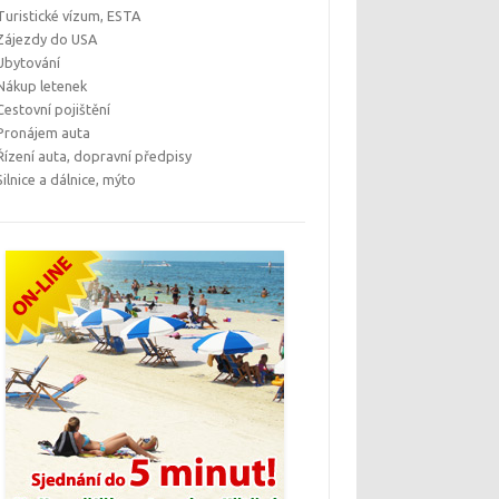
Turistické vízum, ESTA
Zájezdy do USA
Ubytování
Nákup letenek
Cestovní pojištění
Pronájem auta
Řízení auta, dopravní předpisy
Silnice a dálnice, mýto