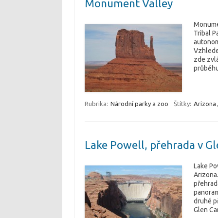
Monument Valley
Monumen
Tribal P
autonomn
Vzhledem
zde zvlá
průběhu
Rubrika:
Národní parky a zoo
Štítky:
Arizona
Lake Powell, přehrada v G
Lake Pow
Arizona
přehrad
panorama
druhé p
Glen Ca