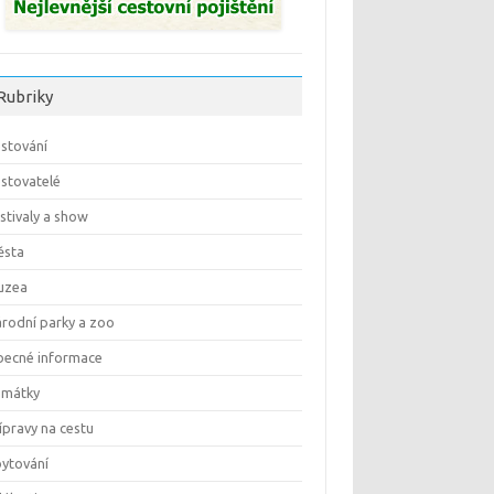
Rubriky
stování
stovatelé
stivaly a show
ěsta
uzea
rodní parky a zoo
ecné informace
amátky
ípravy na cestu
ytování