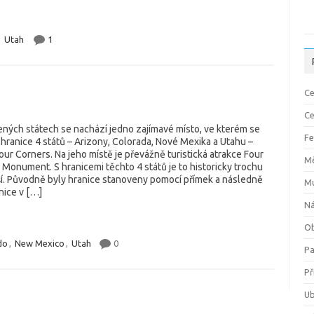
,
Utah
1
Ce
Ce
ených státech se nachází jedno zajímavé místo, ve kterém se
Fe
 hranice 4 států – Arizony, Colorada, Nové Mexika a Utahu –
ur Corners. Na jeho místě je převážně turistická atrakce Four
M
Monument. S hranicemi těchto 4 států je to historicky trochu
jší. Původně byly hranice stanoveny pomocí přímek a následně
M
nice v […]
Ná
Ob
do
,
New Mexico
,
Utah
0
P
Př
Ub