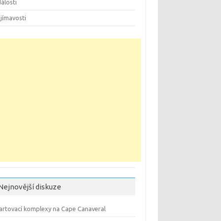
álosti
jímavosti
Nejnovější diskuze
artovací komplexy na Cape Canaveral