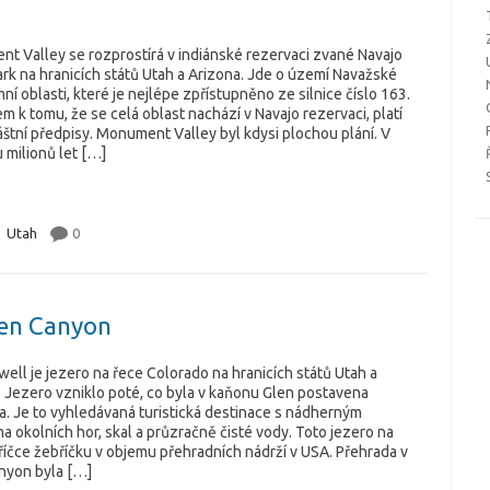
t Valley se rozprostírá v indiánské rezervaci zvané Navajo
ark na hranicích států Utah a Arizona. Jde o území Navažské
í oblasti, které je nejlépe zpřístupněno ze silnice číslo 163.
 k tomu, že se celá oblast nachází v Navajo rezervaci, platí
štní předpisy. Monument Valley byl kdysi plochou plání. V
 milionů let […]
,
Utah
0
len Canyon
ell je jezero na řece Colorado na hranicích států Utah a
. Jezero vzniklo poté, co byla v kaňonu Glen postavena
a. Je to vyhledávaná turistická destinace s nádherným
 okolních hor, skal a průzračně čisté vody. Toto jezero na
říčce žebříčku v objemu přehradních nádrží v USA. Přehrada v
nyon byla […]