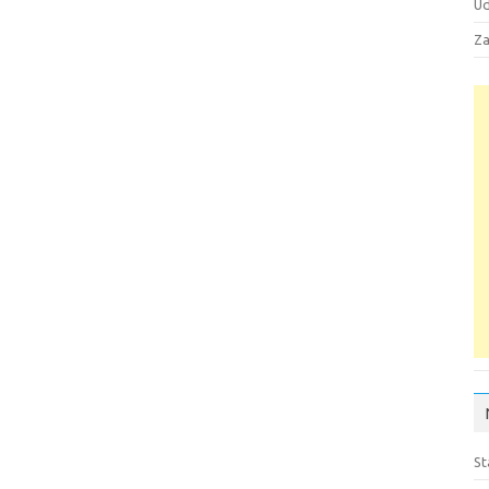
Ud
Za
St