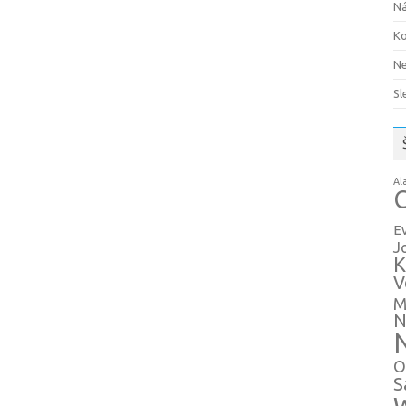
Ná
Ko
Ne
Sl
Al
C
E
J
K
V
M
N
O
S