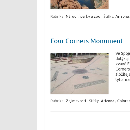
Rubrika:
Národní parky a zoo
Štítky:
Arizona
Four Corners Monument
Ve Spoj
dotýkají
zvané Fo
Corners 
složitě
tyto hra
Rubrika:
Zajímavosti
Štítky:
Arizona
,
Colora