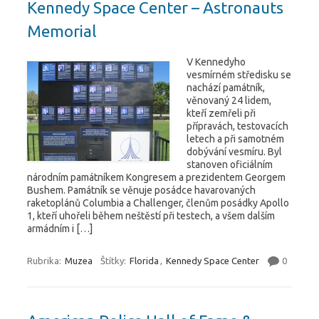
Kennedy Space Center – Astronauts
Memorial
V Kennedyho
vesmírném středisku se
nachází památník,
věnovaný 24 lidem,
kteří zemřeli při
přípravách, testovacích
letech a při samotném
dobývání vesmíru. Byl
stanoven oficiálním
národním památníkem Kongresem a prezidentem Georgem
Bushem. Památník se věnuje posádce havarovaných
raketoplánů Columbia a Challenger, členům posádky Apollo
1, kteří uhořeli během neštěstí při testech, a všem dalším
armádním i […]
Rubrika:
Muzea
Štítky:
Florida
,
Kennedy Space Center
0