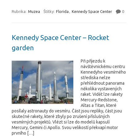
Rubrika:
Muzea
Štítky:
Florida
,
Kennedy Space Center
0
Kennedy Space Center – Rocket
garden
Při příjezdu k
návštěvnickému centru
Kennedyho vesmírného
střediska nelze
přehlédnout panorama
několika vystavených
raket. Vidět lze rakety
Mercury-Redstone,
Altas a Titan, které
posílaly astronauty do vesmíru. Část jsou repliky, část jsou
skutečné rakety, které zbyly po zrušení příslušných
vesmírných projektů. Vlézt si lze do modelů kapsulí
Mercury, Gemini či Apollo. Svou velikostí překvapí motor
prvního […]