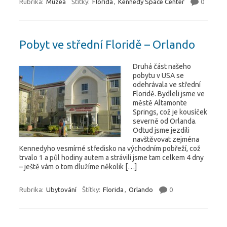
Rubrika:
Muzea
Štítky:
Florida
,
Kennedy Space Center
0
Pobyt ve střední Floridě – Orlando
Druhá část našeho
pobytu v USA se
odehrávala ve střední
Floridě. Bydleli jsme ve
městě Altamonte
Springs, což je kousíček
severně od Orlanda.
Odtud jsme jezdili
navštěvovat zejména
Kennedyho vesmírné středisko na východním pobřeží, což
trvalo 1 a půl hodiny autem a strávili jsme tam celkem 4 dny
– ještě vám o tom dlužíme několik […]
Rubrika:
Ubytování
Štítky:
Florida
,
Orlando
0