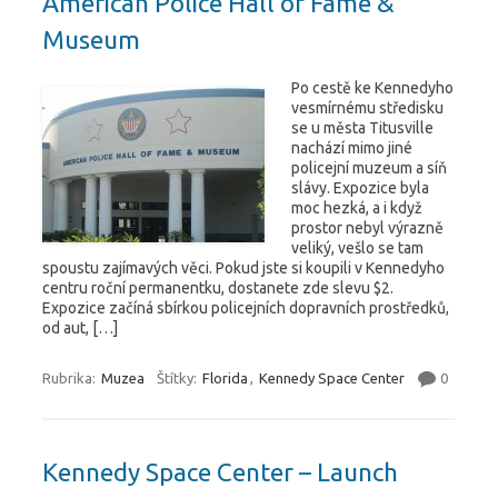
American Police Hall of Fame &
Museum
Po cestě ke Kennedyho
vesmírnému středisku
se u města Titusville
nachází mimo jiné
policejní muzeum a síň
slávy. Expozice byla
moc hezká, a i když
prostor nebyl výrazně
veliký, vešlo se tam
spoustu zajímavých věci. Pokud jste si koupili v Kennedyho
centru roční permanentku, dostanete zde slevu $2.
Expozice začíná sbírkou policejních dopravních prostředků,
od aut, […]
Rubrika:
Muzea
Štítky:
Florida
,
Kennedy Space Center
0
Kennedy Space Center – Launch