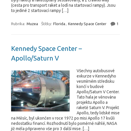
byly rakety a raketoplány sestavovány, a z crawlerway
(cesta pro transport raket a lodí na startovací rampy). Jsou
to jediné 2 startovací rampy […]
Rubrika:
Muzea
Štítky:
Florida
,
Kennedy Space Center
1
Kennedy Space Center –
Apollo/Saturn V
Všechny autobusové
exkurze v Kennedyho
vesmírném středisku
končí v budově
Apollo/Saturn V Center.
Tato hala je věnována
projektu Apollo a
raketě Saturn V. Projekt
Apollo, tedy lidské mise
na Měsíc, byl ukončen v roce 1972 po misi Apollo 17 kvůli
nedostatku financí. Rozhodnutí bylo poměrně náhlé, NASA
již měla připraveno vše pro 3 další mise. […]