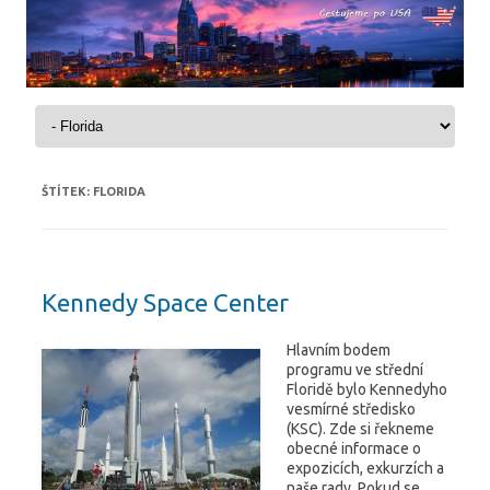
Skip to content
ŠTÍTEK:
FLORIDA
Kennedy Space Center
Hlavním bodem
programu ve střední
Floridě bylo Kennedyho
vesmírné středisko
(KSC). Zde si řekneme
obecné informace o
expozicích, exkurzích a
naše rady. Pokud se