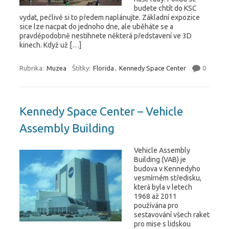
budete chtít do KSC
vydat, pečlivě si to předem naplánujte. Základní expozice
sice lze nacpat do jednoho dne, ale uběháte se a
pravděpodobně nestihnete některá představení ve 3D
kinech. Když už […]
Rubrika:
Muzea
Štítky:
Florida
,
Kennedy Space Center
0
Kennedy Space Center – Vehicle
Assembly Building
Vehicle Assembly
Building (VAB) je
budova v Kennedyho
vesmírném středisku,
která byla v letech
1968 až 2011
používána pro
sestavování všech raket
pro mise s lidskou