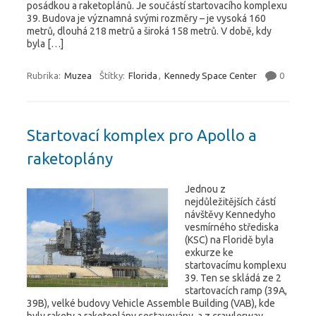
posádkou a raketoplánů. Je součástí startovacího komplexu
39. Budova je významná svými rozměry – je vysoká 160
metrů, dlouhá 218 metrů a široká 158 metrů. V době, kdy
byla […]
Rubrika:
Muzea
Štítky:
Florida
,
Kennedy Space Center
0
Startovací komplex pro Apollo a
raketoplány
Jednou z
nejdůležitějších částí
návštěvy Kennedyho
vesmírného střediska
(KSC) na Floridě byla
exkurze ke
startovacímu komplexu
39. Ten se skládá ze 2
startovacích ramp (39A,
39B), velké budovy Vehicle Assemble Building (VAB), kde