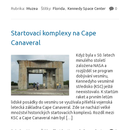
Rubrika:
Muzea
Štítky:
Florida
,
Kennedy Space Center
0
Startovací komplexy na Cape
Canaveral
Když byla v 50. letech
minulého století
založena NASA a
rozjížděl se program
dobývání vesmíru,
Kennedyho vesmírné
středisko (KSC) ještě
neexistovalo. K startům
raket a prvním letům
lidské posádky do vesmíru se využívala přilehlá vojenská
letecká základna Cape Canaveral. Zde se nachází velké
množství historických startovacích komplexů. Rozdíl mezi
KSC a Cape Canaveral nám byl […]