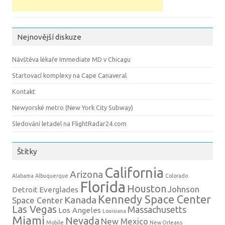
Nejnovější diskuze
Návštěva lékaře Immediate MD v Chicagu
Startovací komplexy na Cape Canaveral
Kontakt
Newyorské metro (New York City Subway)
Sledování letadel na FlightRadar24.com
Štítky
California
Arizona
Alabama
Albuquerque
Colorado
Florida
Houston
Johnson
Detroit
Everglades
Kennedy Space Center
Kanada
Space Center
Las Vegas
Massachusetts
Los Angeles
Louisiana
Miami
Nevada
New Mexico
Mobile
New Orleans