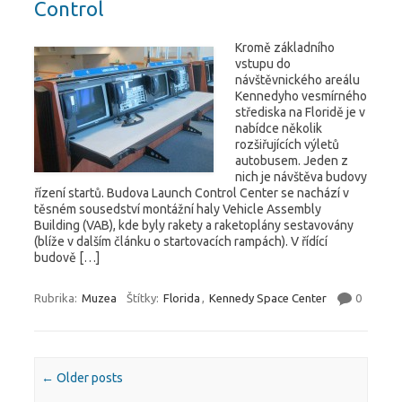
Control
Kromě základního
vstupu do
návštěvnického areálu
Kennedyho vesmírného
střediska na Floridě je v
nabídce několik
rozšiřujících výletů
autobusem. Jeden z
nich je návštěva budovy
řízení startů. Budova Launch Control Center se nachází v
těsném sousedství montážní haly Vehicle Assembly
Building (VAB), kde byly rakety a raketoplány sestavovány
(blíže v dalším článku o startovacích rampách). V řídící
budově […]
Rubrika:
Muzea
Štítky:
Florida
,
Kennedy Space Center
0
Post navigation
←
Older posts