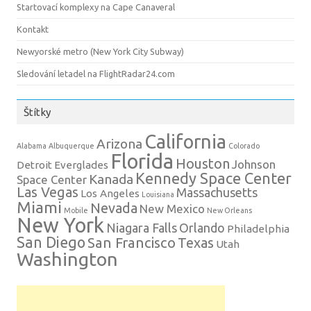
Startovací komplexy na Cape Canaveral
Kontakt
Newyorské metro (New York City Subway)
Sledování letadel na FlightRadar24.com
Štítky
California
Arizona
Alabama
Albuquerque
Colorado
Florida
Houston
Johnson
Detroit
Everglades
Kennedy Space Center
Kanada
Space Center
Las Vegas
Massachusetts
Los Angeles
Louisiana
Miami
Nevada
New Mexico
Mobile
New Orleans
New York
Niagara Falls
Orlando
Philadelphia
San Diego
San Francisco
Texas
Utah
Washington