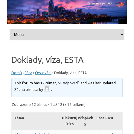
Skip to content
Doklady, víza, ESTA
Domů
›
Fóra
›
Cestování
›
Doklady, víza, ESTA
This forum has 12 témat, 61 odpovědí, and was last updated
Žádná témata by
.
Zobrazeno 12 témat - 1 až 12 (z 12 celkem)
Téma
Diskutuj
Příspěvk
Last Post
ících
y