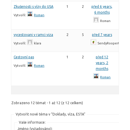
Zkušenosti s vízy do USA
1
2
před 6 years,
6 months
Vytvořil:
Roman
Roman
vycestovani v ramci viza
2
5
před 7 years
Vytvořil:
klara
SendyRoopert
Cestovní pas
1
2
před 12
years, 2
Vytvořil:
Roman
months
Roman
Zobrazeno 12 témat - 1 až 12 (z 12 celkem)
Vytvořit nové téma v “Doklady, víza, ESTA”
Vaše informace:
Jméno (vyžadováno):