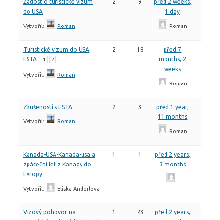
Žádost o turistické vízum
2
9
před 2 weeks,
do USA
1 day
Vytvořil:
Roman
Roman
Turistické vízum do USA,
2
18
před 7
ESTA
months, 2
1
2
weeks
Vytvořil:
Roman
Roman
Zkušenosti s ESTA
2
3
před 1 year,
11 months
Vytvořil:
Roman
Roman
Kanada-USA-Kanada-usa a
1
1
před 2 years,
zpáteční let z Kanady do
3 months
Evropy
Vytvořil:
Eliska Anderlova
Vízový pohovor na
1
23
před 2 years,