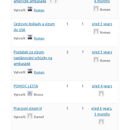
americké ambasádě
6 months
1
2
Roman
Vytvořil:
Roman
Cestovní doklady a vízum
1
1
před 3 years
do USA
Roman
Vytvořil:
Roman
Poplatek za vízum,
2
7
před 3 years
naplánování schůzky na
Roman
ambasádě
Vytvořil:
Roman
POMOC s ESTA
1
1
před 4 years
Vytvořil:
Bruno
Pracovní vízum H
1
1
před 6 years,
3 months
Vytvořil:
Daniel