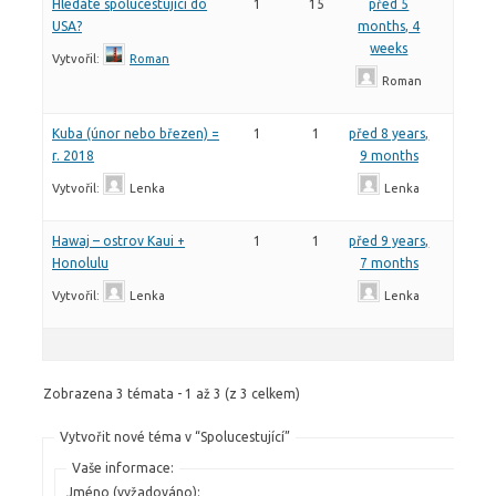
Hledáte spolucestující do
1
15
před 5
USA?
months, 4
weeks
Vytvořil:
Roman
Roman
Kuba (únor nebo březen) =
1
1
před 8 years,
r. 2018
9 months
Vytvořil:
Lenka
Lenka
Hawaj – ostrov Kaui +
1
1
před 9 years,
Honolulu
7 months
Vytvořil:
Lenka
Lenka
Zobrazena 3 témata - 1 až 3 (z 3 celkem)
Vytvořit nové téma v “Spolucestující”
Vaše informace:
Jméno (vyžadováno):