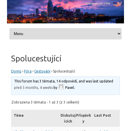
Skip to content
Spolucestující
Domů
›
Fóra
›
Cestování
›
Spolucestující
This forum has 3 témata, 14 odpovědí, and was last updated
před 5 months, 4 weeks
by
Pavel
.
Zobrazena 3 témata - 1 až 3 (z 3 celkem)
Téma
Diskutuj
Příspěvk
Last Post
ících
y