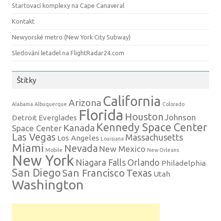
Startovací komplexy na Cape Canaveral
Kontakt
Newyorské metro (New York City Subway)
Sledování letadel na FlightRadar24.com
Štítky
California
Arizona
Alabama
Albuquerque
Colorado
Florida
Houston
Johnson
Detroit
Everglades
Kennedy Space Center
Kanada
Space Center
Las Vegas
Massachusetts
Los Angeles
Louisiana
Miami
Nevada
New Mexico
Mobile
New Orleans
New York
Niagara Falls
Orlando
Philadelphia
San Diego
San Francisco
Texas
Utah
Washington