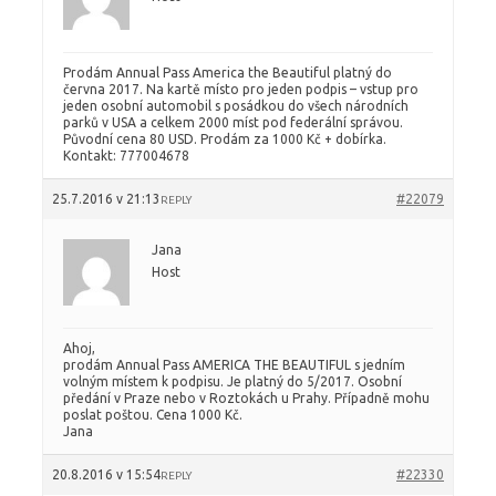
Prodám Annual Pass America the Beautiful platný do
června 2017. Na kartě místo pro jeden podpis – vstup pro
jeden osobní automobil s posádkou do všech národních
parků v USA a celkem 2000 míst pod federální správou.
Původní cena 80 USD. Prodám za 1000 Kč + dobírka.
Kontakt: 777004678
25.7.2016 v 21:13
#22079
REPLY
Jana
Host
Ahoj,
prodám Annual Pass AMERICA THE BEAUTIFUL s jedním
volným místem k podpisu. Je platný do 5/2017. Osobní
předání v Praze nebo v Roztokách u Prahy. Případně mohu
poslat poštou. Cena 1000 Kč.
Jana
20.8.2016 v 15:54
#22330
REPLY