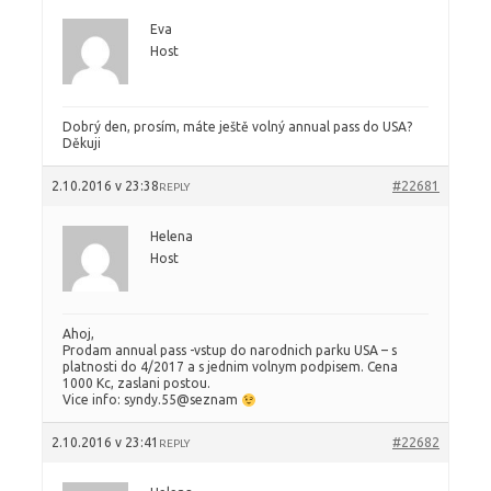
Eva
Host
Dobrý den, prosím, máte ještě volný annual pass do USA?
Děkuji
2.10.2016 v 23:38
#22681
REPLY
Helena
Host
Ahoj,
Prodam annual pass -vstup do narodnich parku USA – s
platnosti do 4/2017 a s jednim volnym podpisem. Cena
1000 Kc, zaslani postou.
Vice info: syndy.55@seznam
2.10.2016 v 23:41
#22682
REPLY