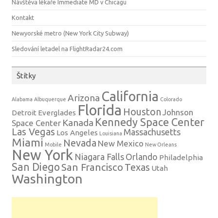
Návštěva lékaře Immediate MD v Chicagu
Kontakt
Newyorské metro (New York City Subway)
Sledování letadel na FlightRadar24.com
Štítky
California
Arizona
Alabama
Albuquerque
Colorado
Florida
Houston
Johnson
Detroit
Everglades
Kennedy Space Center
Kanada
Space Center
Las Vegas
Massachusetts
Los Angeles
Louisiana
Miami
Nevada
New Mexico
Mobile
New Orleans
New York
Niagara Falls
Orlando
Philadelphia
San Diego
San Francisco
Texas
Utah
Washington