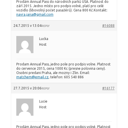
Prodám Annual Pass do národních parků USA. Platnost do
září 2015. Jedno místo pro podpis volné, platí pro celé
vozidlo (libovolný počet pasažérů). Cena 800 Kč.Kontakt:
navra.jana@gmail.com
24.7.2015 v 13:04
#16088
REPLY
Lucka
Host
Prodam Annual Pass, jedno pole pro podpis volne. Platnost
do cervence 2015, cena 1000 Kc (presne polovina ceny).
Osobni predani Praha, ale mozny i Zlin. Email:
matchem@email.cz
, telefon: 605 540 886
27.7.2015 v 20:06
#16177
REPLY
Lucie
Host
Prodám Annual Pass, jedno pole pro podpis volné. Platnost