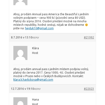
Ahoj, prodám Annual pass America the Beautiful s jedním
volným podpisem – cena 900 kč (původní cena 80 USD).
Platný do srpna 2016. Osobní předání možné na mnoha
místech republiky, hodně cestuji, nějak se dohodneme
pište na:
hejduk10@gmail.com
8.7.2016 v 13:10
#21992
REPLY
Klára
Host
Ahoj, prodám annual pass s jedním místem podpisu volný,
platný do června 2017. Cena 1000,- Kč. Osobní předání
možné v Praze nebo v Českých Budějovicích. Kontakt:
klara.k.havlickova@gmail.com
12.7.2016 v 19:10
#22023
REPLY
Hana
Host