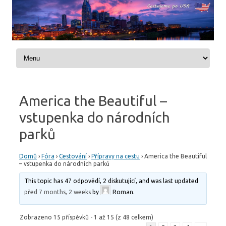
Skip to content
America the Beautiful –
vstupenka do národních
parků
Domů
›
Fóra
›
Cestování
›
Přípravy na cestu
›
America the Beautiful
– vstupenka do národních parků
This topic has 47 odpovědí, 2 diskutující, and was last updated
před 7 months, 2 weeks
by
Roman
.
Zobrazeno 15 příspěvků - 1 až 15 (z 48 celkem)