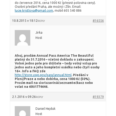
do července 2016, cena 1000 Kč (přesně polovina ceny).
Osobní předání Praha, ale možný i Zlín. Email:
lucie.kristlova@gmail.com
, mobil 605 540 886
10.8.2015 v 18:12
#16556
REPLY
Jirka
Host
Ahoj, prodám Annual Pass America The Beautiful
platný do 31.7.2016 – včetně dokladu o zakoupení.
Volné jedno pole pro držitele – tedy volný vstup pro
jedno auto a jeho kompletní osádku nebo čtyři osoby
16+. Info a FAQ zde
http://store.usgs.gov/pass/annual.html
. Předání v
Plzni/Praze a nebo dobírka, cena 1000 Kč (50%).
Prosím mail na sioriszavináčseznamtečkacz nebo
volat na 60tři774646.
2.1.2016 v 09:26
#19379
REPLY
Daniel Hejduk
Host