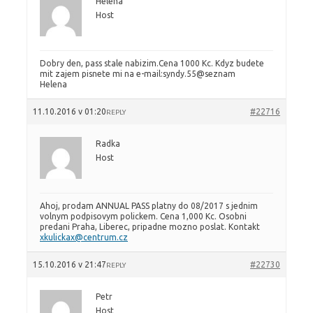
Helena
Host
Dobry den, pass stale nabizim.Cena 1000 Kc. Kdyz budete
mit zajem pisnete mi na e-mail:syndy.55@seznam
Helena
11.10.2016 v 01:20
#22716
REPLY
Radka
Host
Ahoj, prodam ANNUAL PASS platny do 08/2017 s jednim
volnym podpisovym polickem. Cena 1,000 Kc. Osobni
predani Praha, Liberec, pripadne mozno poslat. Kontakt
xkulickax@centrum.cz
15.10.2016 v 21:47
#22730
REPLY
Petr
Host