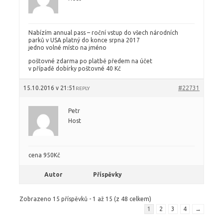
Nabízím annual pass – roční vstup do všech národních
parků v USA platný do konce srpna 2017
jedno volné místo na jméno
poštovné zdarma po platbě předem na účet
v případě dobírky poštovné 40 Kč
15.10.2016 v 21:51
#22731
REPLY
Petr
Host
cena 950Kč
Autor
Příspěvky
Zobrazeno 15 příspěvků - 1 až 15 (z 48 celkem)
1
2
3
4
→