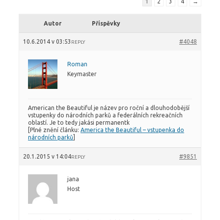
1
2
3
4
→
Autor
Příspěvky
10.6.2014 v 03:53
#4048
REPLY
Roman
Keymaster
American the Beautiful je název pro roční a dlouhodobější
vstupenky do národních parků a federálních rekreačních
oblastí. Je to tedy jakási permanentk
[Plné znění článku:
America the Beautiful – vstupenka do
národních parků
]
20.1.2015 v 14:04
#9851
REPLY
jana
Host