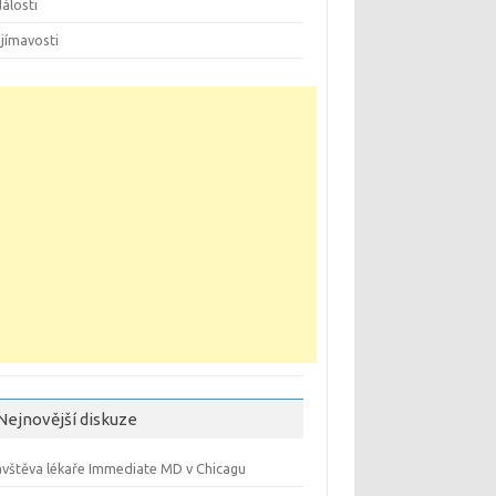
álosti
jímavosti
Nejnovější diskuze
vštěva lékaře Immediate MD v Chicagu