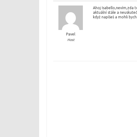
Ahoj Isabello,nevím,zda t
aktuální stále a neuskuteč
když napíšeš a mohli bycho
Pavel
Host