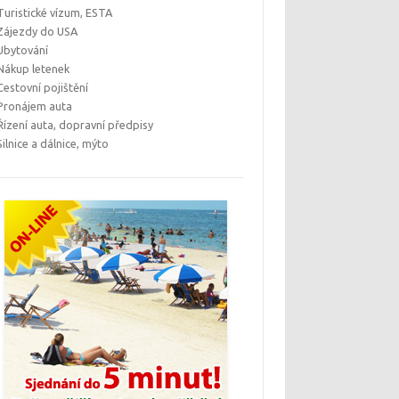
Turistické vízum, ESTA
Zájezdy do USA
Ubytování
Nákup letenek
Cestovní pojištění
Pronájem auta
Řízení auta, dopravní předpisy
Silnice a dálnice, mýto