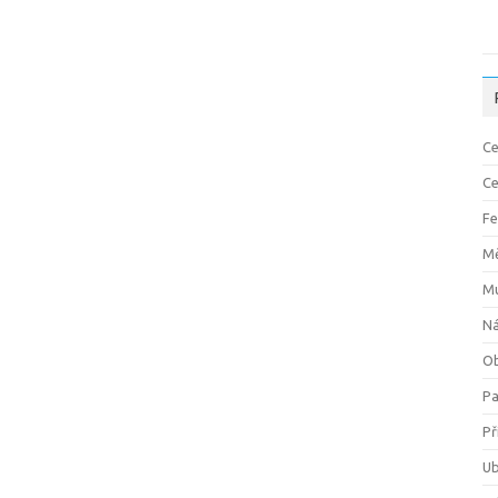
Ce
Ce
Fe
M
M
Ná
Ob
P
Př
Ub