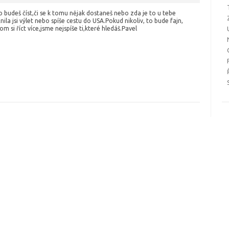
o budeš číst,či se k tomu nějak dostaneš nebo zda je to u tebe
nila jsi výlet nebo spíše cestu do USA.Pokud nikoliv, to bude fajn,
m si říct více,jsme nejspíše ti,které hledáš.Pavel