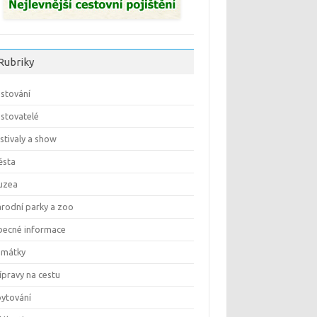
Rubriky
stování
stovatelé
stivaly a show
ěsta
uzea
rodní parky a zoo
ecné informace
amátky
ípravy na cestu
ytování