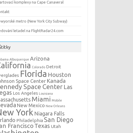
artovací komplexy na Cape Canaveral
ntakt
wyorské metro (New York City Subway)
edování letadel na FlightRadar24.com
Štítky
Arizona
abama
Albuquerque
alifornia
Detroit
Colorado
Florida
Houston
verglades
Kanada
ohnson Space Center
ennedy Space Center
Las
egas
Los Angeles
Louisiana
Miami
assachusetts
Mobile
evada
New Mexico
New Orleans
New York
Niagara Falls
San Diego
rlando
Philadelphia
an Francisco
Texas
Utah
Washington