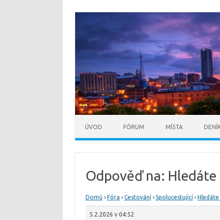
ÚVOD
FÓRUM
MÍSTA
DENÍ
Odpověď na: Hledáte 
Domů
›
Fóra
›
Cestování
›
Spolucestující
›
Hledáte 
5.2.2026 v 04:52