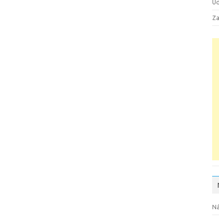
Ud
Za
Ná