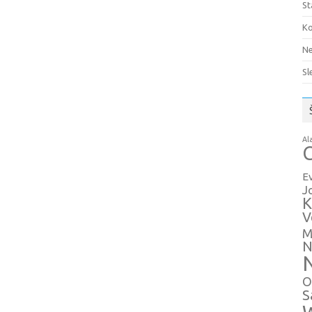
St
Ko
Ne
Sl
Al
C
E
J
K
V
M
N
O
S