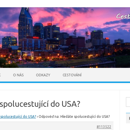
Skip to content
K
O NÁS
ODKAZY
CESTOVÁNÍ
Vy
spolucestující do USA?
spolucestující do USA?
›
Odpověď na: Hledáte spolucestující do USA?
#113522