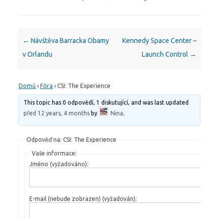
Post navigation
←
Návštěva Barracka Obamy
Kennedy Space Center –
v Orlandu
Launch Control
→
Domů
›
Fóra
›
CSI: The Experience
This topic has 0 odpovědí, 1 diskutující, and was last updated
před 12 years, 4 months
by
Nina
.
Odpověď na: CSI: The Experience
Vaše informace:
Jméno (vyžadováno):
E-mail (nebude zobrazen) (vyžadován):