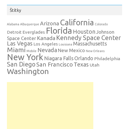
Štítky
California
Arizona
Alabama
Albuquerque
Colorado
Florida
Houston
Johnson
Detroit
Everglades
Kennedy Space Center
Kanada
Space Center
Las Vegas
Massachusetts
Los Angeles
Louisiana
Miami
Nevada
New Mexico
Mobile
New Orleans
New York
Niagara Falls
Orlando
Philadelphia
San Diego
San Francisco
Texas
Utah
Washington