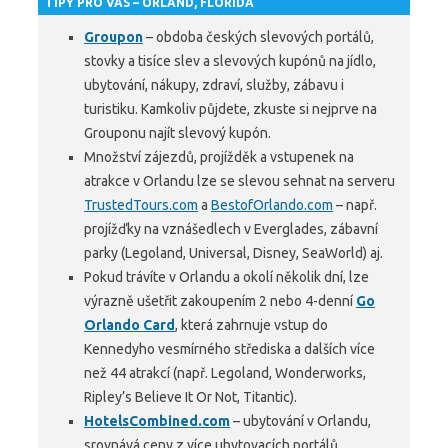
TIPY PRO VÁS – ORLAND, FLORIDA
Groupon
– obdoba českých slevových portálů,
stovky a tisíce slev a slevových kupónů na jídlo,
ubytování, nákupy, zdraví, služby, zábavu i
turistiku. Kamkoliv půjdete, zkuste si nejprve na
Grouponu najít slevový kupón.
Množství zájezdů, projížděk a vstupenek na
atrakce v Orlandu lze se slevou sehnat na serveru
TrustedTours.com
a
BestofOrlando.com
– např.
projížďky na vznášedlech v Everglades, zábavní
parky (Legoland, Universal, Disney, SeaWorld) aj.
Pokud trávíte v Orlandu a okolí několik dní, lze
výrazně ušetřit zakoupením 2 nebo 4-denní
Go
Orlando Card
, která zahrnuje vstup do
Kennedyho vesmírného střediska a dalších více
než 44 atrakcí (např. Legoland, Wonderworks,
Ripley’s Believe It Or Not, Titantic).
HotelsCombined.com
– ubytování v Orlandu,
srovnává ceny z více ubytovacích portálů