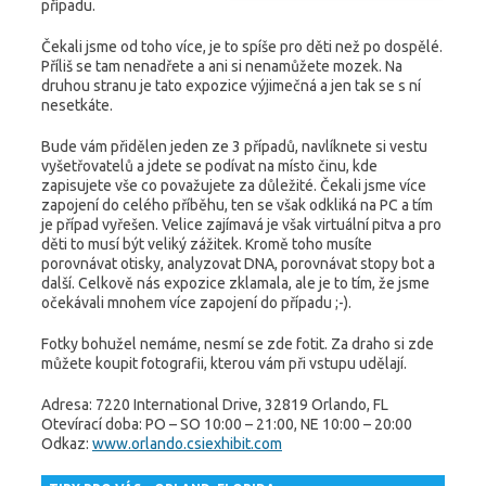
případu.
Čekali jsme od toho více, je to spíše pro děti než po dospělé.
Příliš se tam nenadřete a ani si nenamůžete mozek. Na
druhou stranu je tato expozice výjimečná a jen tak se s ní
nesetkáte.
Bude vám přidělen jeden ze 3 případů, navlíknete si vestu
vyšetřovatelů a jdete se podívat na místo činu, kde
zapisujete vše co považujete za důležité. Čekali jsme více
zapojení do celého příběhu, ten se však odkliká na PC a tím
je případ vyřešen. Velice zajímavá je však virtuální pitva a pro
děti to musí být veliký zážitek. Kromě toho musíte
porovnávat otisky, analyzovat DNA, porovnávat stopy bot a
další. Celkově nás expozice zklamala, ale je to tím, že jsme
očekávali mnohem více zapojení do případu ;-).
Fotky bohužel nemáme, nesmí se zde fotit. Za draho si zde
můžete koupit fotografii, kterou vám při vstupu udělají.
Adresa: 7220 International Drive, 32819 Orlando, FL
Otevírací doba: PO – SO 10:00 – 21:00, NE 10:00 – 20:00
Odkaz:
www.orlando.csiexhibit.com