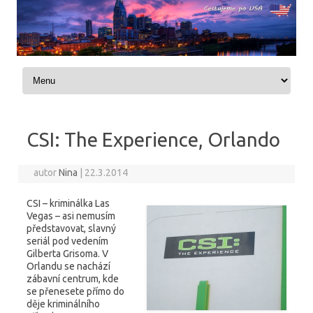
Skip to content
CSI: The Experience, Orlando
autor
Nina
|
22.3.2014
CSI – kriminálka Las
Vegas – asi nemusím
představovat, slavný
seriál pod vedením
Gilberta Grisoma. V
Orlandu se nachází
zábavní centrum, kde
se přenesete přímo do
děje kriminálního