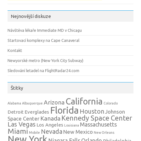
Nejnovější diskuze
Návštěva lékaře Immediate MD v Chicagu
Startovací komplexy na Cape Canaveral
Kontakt
Newyorské metro (New York City Subway)
Sledování letadel na FlightRadar24.com
Štítky
California
Arizona
Alabama
Albuquerque
Colorado
Florida
Houston
Johnson
Detroit
Everglades
Kennedy Space Center
Kanada
Space Center
Las Vegas
Massachusetts
Los Angeles
Louisiana
Miami
Nevada
New Mexico
Mobile
New Orleans
New York
Niagara Falls
Orlando
Philadelphia