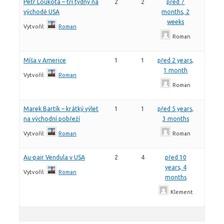
Petr Loukota – tři týdny na
2
2
před 7
východě USA
months, 2
weeks
Vytvořil:
Roman
Roman
Míša v Americe
1
1
před 2 years,
1 month
Vytvořil:
Roman
Roman
Marek Bartík – krátký výlet
1
1
před 5 years,
na východní pobřeží
3 months
Vytvořil:
Roman
Roman
Au-pair Vendula v USA
2
4
před 10
years, 4
Vytvořil:
Roman
months
Klement