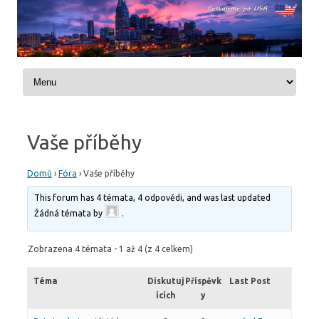
Skip to content
Vaše příběhy
Domů
›
Fóra
›
Vaše příběhy
This forum has 4 témata, 4 odpovědi, and was last updated
Žádná témata by
.
Zobrazena 4 témata - 1 až 4 (z 4 celkem)
Téma
Diskutuj
Příspěvk
Last Post
ících
y