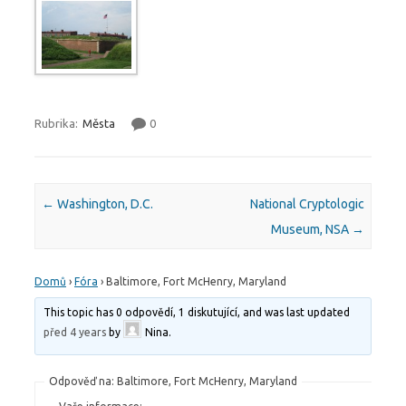
Rubrika:
Města
0
Post navigation
←
Washington, D.C.
National Cryptologic
Museum, NSA
→
Domů
›
Fóra
›
Baltimore, Fort McHenry, Maryland
This topic has 0 odpovědí, 1 diskutující, and was last updated
před 4 years
by
Nina
.
Odpověď na: Baltimore, Fort McHenry, Maryland