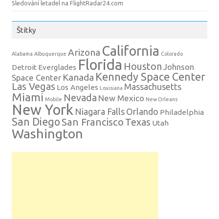
Sledování letadel na FlightRadar24.com
Štítky
California
Arizona
Alabama
Albuquerque
Colorado
Florida
Houston
Johnson
Detroit
Everglades
Kennedy Space Center
Kanada
Space Center
Las Vegas
Massachusetts
Los Angeles
Louisiana
Miami
Nevada
New Mexico
Mobile
New Orleans
New York
Niagara Falls
Orlando
Philadelphia
San Diego
San Francisco
Texas
Utah
Washington