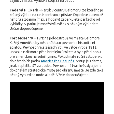
zajímavá místa. Vyhlídka stojí $5 na osobu.
Federal Hill Park –
Parčík v centru Baltimoru, ze kterého je
krásný výhled na celé centrum a přístav. Dojedete autem až
nahoru a zdarma (max. 2 hodiny) zaparkujete pár kroků od
vyhlídky. V parku je množství laviček s pěkným výhledem.
Určitě doporučujeme.
Fort McHenry –
Tvrz na poloostrově ve městě Baltimore.
Každý Američan by měl znát tuto pevnost a historii s ní
spjatou. Pevnost hrála zásadní roli ve válce v roce 1812,
ubránila Baltimore před britským útokem a byla předlohou
pro americkou národní hymnu. Pokud máte roční vstupenku
do národních parků
America the Beautiful
, vstup je zdarma,
jinak zaplatíte $7 za osobu. Pevnost má tvar hvězdy a je na
dokonalém strategické místě pro obranu města. Je zde také
pěkný výhled na moře a lodě. Vřele doporučujeme.