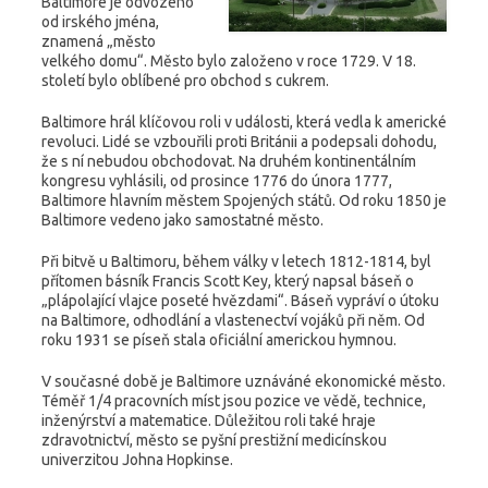
Baltimore je odvozeno
od irského jména,
znamená „město
velkého domu“. Město bylo založeno v roce 1729. V 18.
století bylo oblíbené pro obchod s cukrem.
Baltimore hrál klíčovou roli v události, která vedla k americké
revoluci. Lidé se vzbouřili proti Británii a podepsali dohodu,
že s ní nebudou obchodovat. Na druhém kontinentálním
kongresu vyhlásili, od prosince 1776 do února 1777,
Baltimore hlavním městem Spojených států. Od roku 1850 je
Baltimore vedeno jako samostatné město.
Při bitvě u Baltimoru, během války v letech 1812-1814, byl
přítomen básník Francis Scott Key, který napsal báseň o
„plápolající vlajce poseté hvězdami“. Báseň vypráví o útoku
na Baltimore, odhodlání a vlastenectví vojáků při něm. Od
roku 1931 se píseň stala oficiální americkou hymnou.
V současné době je Baltimore uznáváné ekonomické město.
Téměř 1/4 pracovních míst jsou pozice ve vědě, technice,
inženýrství a matematice. Důležitou roli také hraje
zdravotnictví, město se pyšní prestižní medicínskou
univerzitou Johna Hopkinse.