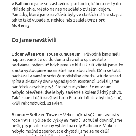
V Baltimoru jsme se zastavili na pár hodin, během cesty do
Philadelphie. Město na nás neudělalo zvláštní dojem.
Památky, které jsme navštívili, byly ve čtvrtích nižší vrstvy, a
tak to také vypadalo. Nejvíce nás zaujala tvrz
Fort
McHenry
.
Co jsme navštívili
Edgar Allan Poe House & museum –
Původně jsme měli
naplánované, že se do domu slavného spisovatele
podíváme, ovšem už když jsme se blížili k cíli, věděli jsme, že
z auta vystoupíme maximálně na malou chvíli. Dům se totiž
nacházel v samém srdci černošského ghetta. Všude smrad,
špína a skupinky divně vypadajících existencí. Udělali jsme
pár fotek a rychle pryč. Stejně si myslíme, že muzeum
nebylo otevřené, dveře byly zavřené a kolem žádný pohyb.
Také jsme chtěli navštívit hrob Poa, ale hřbitov byl dočasně,
kvůli rekonstrukci, uzavřen.
Bromo – Seltzer Tower –
Velice pěkná věž, postavená v
roce 1911. Tyčí se do výšky 88 metrů. Bohužel dovnitř jsme
nešli, prý je zde krásný výhled na celý Baltimore. V okolí
nebylo možné zaparkovat a chystali jsme se na další