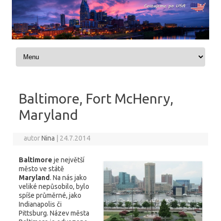
Skip to content
Baltimore, Fort McHenry,
Maryland
autor
Nina
|
24.7.2014
Baltimore
je největší
město ve státě
Maryland
. Na nás jako
veliké nepůsobilo, bylo
spíše průměrné, jako
Indianapolis či
Pittsburg. Název města