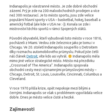
Indianapolis je všestranné město. Je zde dobré obchodní
zázemí. Prý je zde na 200 maloobchodních prodejen a více
než 300 restaurací. Je to město sportu, jsou zde velice
populární hlavní sporty v USA – basketbal, hokej, baseball a
americký fotbal (ale kde v USA ne :-)). Konala se zde i
mistrovství těchto sportů v rámci Spojených států.
Původní obyvatelé, kteří vybudovali toto město v roce 1816,
pocházeli z Miami. Vedou zde železnice jako je tomu i v
Chicagu. Ve 20. století Indianapolis soupeřilo s Detroitem
díky rozmachu automobilového průmyslu. Pokud jste četli
náš článek
Detroit
, víte kdo asi vyhrál.
Indianapolis měla
mimo jiné velice strategické místo. Město má přezdívku
„Crossroad of The America“. Indianapolis spojovala
obchodní cesty mezi významnými průmyslovými městy –
Chicago, Detroit, St. Louis, Louisville, Cincinnati, Columbus a
Cleveland.
V roce 1970 přišla krize, opět nepokoje mezi bílými a
černými. Indianapolis se však s problémem vypořádala velice
dobře. Dnes je město velice čisté a hezké.
Zajímavosti