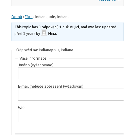
Domů
›
Fóra
›
Indianapolis, Indiana
This topic has 0 odpovědí, 1 diskutující, and was last updated
před 3 years
by
Nina
.
Odpověď na: Indianapolis, Indiana
Vaše informace:
Jméno (vyžadováno):
E-mail (nebude zobrazen) (vyžadován):
Web: