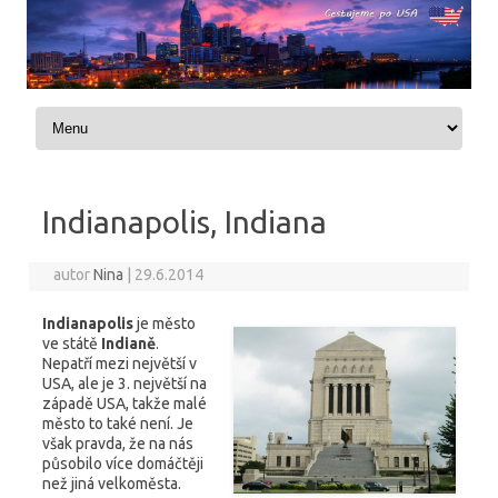
Skip to content
Indianapolis, Indiana
autor
Nina
|
29.6.2014
Indianapolis
je město
ve státě
Indianě
.
Nepatří mezi největší v
USA, ale je 3. největší na
západě USA, takže malé
město to také není. Je
však pravda, že na nás
působilo více domáčtěji
než jiná velkoměsta.