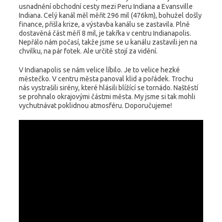
usnadnění obchodní cesty mezi Peru Indiana a Evansville
Indiana. Celý kanál měl měřit 296 mil (476km), bohužel došly
finance, přišla krize, a výstavba kanálu se zastavila. Plně
dostavěná část měří 8 mil, je takřka v centru Indianapolis.
Nepřálo nám počasí, takže jsme se u kanálu zastavili jen na
chvilku, na pár fotek. Ale určitě stojí za vidění.
V Indianapolis se nám velice líbilo. Je to velice hezké
městečko. V centru města panoval klid a pořádek. Trochu
nás vystrašili sirény, které hlásili blížící se tornádo. Naštěstí
se prohnalo okrajovými částmi města. My jsme si tak mohli
vychutnávat poklidnou atmosféru. Doporučujeme!