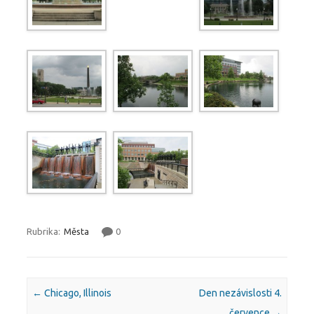
Rubrika:
Města
0
Post navigation
←
Chicago, Illinois
Den nezávislosti 4.
července
→