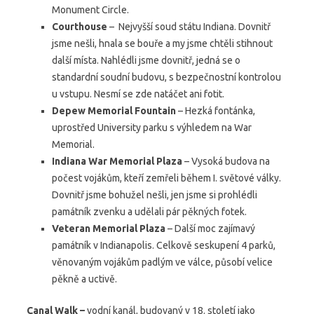
Monument Circle.
Courthouse
– Nejvyšší soud státu Indiana. Dovnitř
jsme nešli, hnala se bouře a my jsme chtěli stihnout
další místa. Nahlédli jsme dovnitř, jedná se o
standardní soudní budovu, s bezpečnostní kontrolou
u vstupu. Nesmí se zde natáčet ani fotit.
Depew Memorial Fountain
– Hezká fontánka,
uprostřed University parku s výhledem na War
Memorial.
Indiana War Memorial Plaza
– Vysoká budova na
počest vojákům, kteří zemřeli během I. světové války.
Dovnitř jsme bohužel nešli, jen jsme si prohlédli
památník zvenku a udělali pár pěkných fotek.
Veteran Memorial Plaza
– Další moc zajímavý
památník v Indianapolis. Celkově seskupení 4 parků,
věnovaným vojákům padlým ve válce, působí velice
pěkně a uctivě.
Canal Walk –
vodní kanál, budovaný v 18. století jako