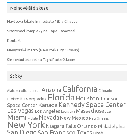
Nejnovější diskuze
Návštěva lékaře Immediate MD v Chicagu
Startovací komplexy na Cape Canaveral
Kontakt
Newyorské metro (New York City Subway)
Sledování letadel na FlightRadar24.com
Štítky
California
Arizona
Alabama
Albuquerque
Colorado
Florida
Houston
Johnson
Detroit
Everglades
Kennedy Space Center
Kanada
Space Center
Las Vegas
Massachusetts
Los Angeles
Louisiana
Miami
Nevada
New Mexico
Mobile
New Orleans
New York
Niagara Falls
Orlando
Philadelphia
San Diego
San Francisco
Texas
Utah