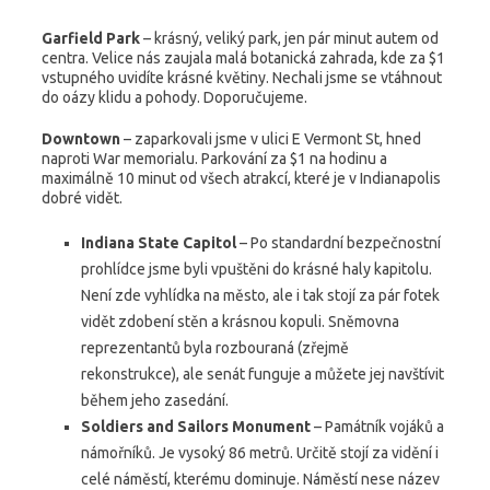
Garfield Park
– krásný, veliký park, jen pár minut autem od
centra. Velice nás zaujala malá botanická zahrada, kde za $1
vstupného uvidíte krásné květiny. Nechali jsme se vtáhnout
do oázy klidu a pohody. Doporučujeme.
Downtown
– zaparkovali jsme v ulici E Vermont St, hned
naproti War memorialu. Parkování za $1 na hodinu a
maximálně 10 minut od všech atrakcí, které je v Indianapolis
dobré vidět.
Indiana State Capitol
– Po standardní bezpečnostní
prohlídce jsme byli vpuštěni do krásné haly kapitolu.
Není zde vyhlídka na město, ale i tak stojí za pár fotek
vidět zdobení stěn a krásnou kopuli. Sněmovna
reprezentantů byla rozbouraná (zřejmě
rekonstrukce), ale senát funguje a můžete jej navštívit
během jeho zasedání.
Soldiers and Sailors Monument
– Památník vojáků a
námořníků. Je vysoký 86 metrů. Určitě stojí za vidění i
celé náměstí, kterému dominuje. Náměstí nese název