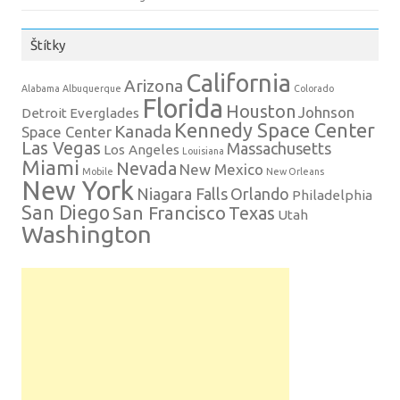
Štítky
California
Arizona
Alabama
Albuquerque
Colorado
Florida
Houston
Johnson
Detroit
Everglades
Kennedy Space Center
Kanada
Space Center
Las Vegas
Massachusetts
Los Angeles
Louisiana
Miami
Nevada
New Mexico
Mobile
New Orleans
New York
Niagara Falls
Orlando
Philadelphia
San Diego
San Francisco
Texas
Utah
Washington