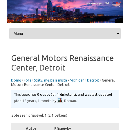
Skip to content
General Motors Renaissance
Center, Detroit
Domů
›
Fóra
›
Státy, města a místa
›
Michigan
›
Detroit
›
General
Motors Renaissance Center, Detroit
This topic has 0 odpovědí, 1 diskutující, and was last updated
před 12 years, 1 month
by
Roman
.
Zobrazen příspěvek 1 (z 1 celkem)
Autor
Příspěvky