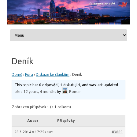
Skip to content
Deník
Domů
›
Fóra
›
Diskuze ke článkům
›
Deník
This topic has 0 odpovědí, 1 diskutující, and was last updated
před 12 years, 4 months
by
Roman
.
Zobrazen příspěvek 1 (z 1 celkem)
Autor
Příspěvky
28.3.2014 v 17:25
#3889
REPLY