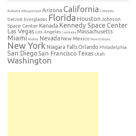
California
Arizona
Alabama
Albuquerque
Colorado
Florida
Houston
Johnson
Detroit
Everglades
Kennedy Space Center
Kanada
Space Center
Las Vegas
Massachusetts
Los Angeles
Louisiana
Miami
Nevada
New Mexico
Mobile
New Orleans
New York
Niagara Falls
Orlando
Philadelphia
San Diego
San Francisco
Texas
Utah
Washington