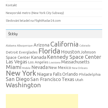
Kontakt
Newyorské metro (New York City Subway)
Sledování letadel na FlightRadar24.com
Štítky
California
Arizona
Alabama
Albuquerque
Colorado
Florida
Houston
Johnson
Detroit
Everglades
Kennedy Space Center
Kanada
Space Center
Las Vegas
Massachusetts
Los Angeles
Louisiana
Miami
Nevada
New Mexico
Mobile
New Orleans
New York
Niagara Falls
Orlando
Philadelphia
San Diego
San Francisco
Texas
Utah
Washington