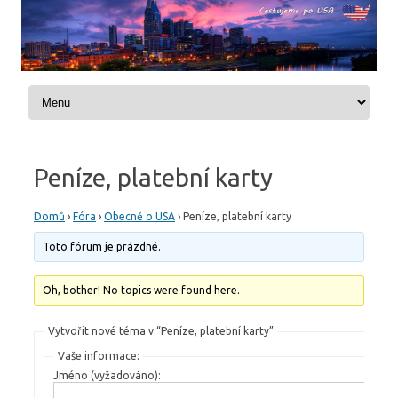
Skip to content
Peníze, platební karty
Domů
›
Fóra
›
Obecně o USA
›
Peníze, platební karty
Toto fórum je prázdné.
Oh, bother! No topics were found here.
Vytvořit nové téma v “Peníze, platební karty”
Vaše informace:
Jméno (vyžadováno):