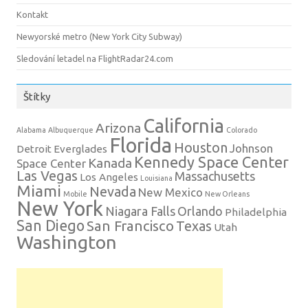
Kontakt
Newyorské metro (New York City Subway)
Sledování letadel na FlightRadar24.com
Štítky
California
Arizona
Alabama
Albuquerque
Colorado
Florida
Houston
Johnson
Detroit
Everglades
Kennedy Space Center
Kanada
Space Center
Las Vegas
Massachusetts
Los Angeles
Louisiana
Miami
Nevada
New Mexico
Mobile
New Orleans
New York
Niagara Falls
Orlando
Philadelphia
San Diego
San Francisco
Texas
Utah
Washington