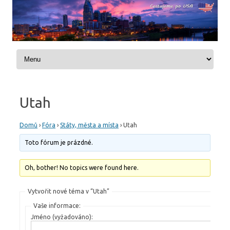
Skip to content
Utah
Domů
›
Fóra
›
Státy, města a místa
›
Utah
Toto fórum je prázdné.
Oh, bother! No topics were found here.
Vytvořit nové téma v “Utah”
Vaše informace:
Jméno (vyžadováno):