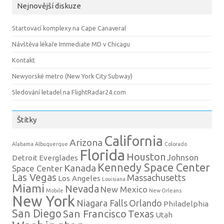
Nejnovější diskuze
Startovací komplexy na Cape Canaveral
Návštěva lékaře Immediate MD v Chicagu
Kontakt
Newyorské metro (New York City Subway)
Sledování letadel na FlightRadar24.com
Štítky
California
Arizona
Alabama
Albuquerque
Colorado
Florida
Houston
Johnson
Detroit
Everglades
Kennedy Space Center
Kanada
Space Center
Las Vegas
Massachusetts
Los Angeles
Louisiana
Miami
Nevada
New Mexico
Mobile
New Orleans
New York
Niagara Falls
Orlando
Philadelphia
San Diego
San Francisco
Texas
Utah