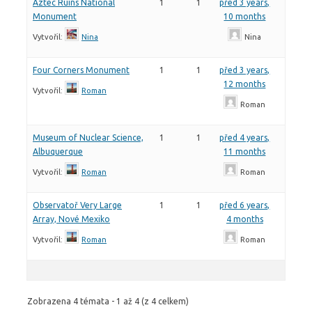
Aztec Ruins National
1
1
před 3 years,
Monument
10 months
Vytvořil:
Nina
Nina
Four Corners Monument
1
1
před 3 years,
12 months
Vytvořil:
Roman
Roman
Museum of Nuclear Science,
1
1
před 4 years,
Albuquerque
11 months
Vytvořil:
Roman
Roman
Observatoř Very Large
1
1
před 6 years,
Array, Nové Mexiko
4 months
Vytvořil:
Roman
Roman
Zobrazena 4 témata - 1 až 4 (z 4 celkem)