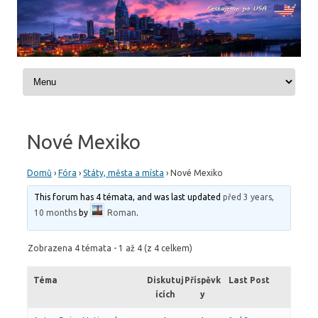
Skip to content
Nové Mexiko
Domů
›
Fóra
›
Státy, města a místa
›
Nové Mexiko
This forum has 4 témata, and was last updated
před 3 years,
10 months
by
Roman
.
Zobrazena 4 témata - 1 až 4 (z 4 celkem)
Téma
Diskutuj
Příspěvk
Last Post
ících
y