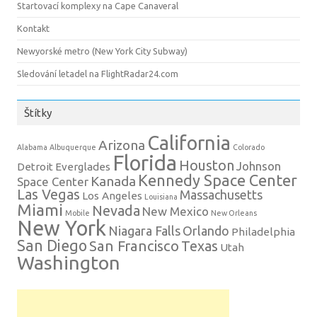
Startovací komplexy na Cape Canaveral
Kontakt
Newyorské metro (New York City Subway)
Sledování letadel na FlightRadar24.com
Štítky
California
Arizona
Alabama
Albuquerque
Colorado
Florida
Houston
Johnson
Detroit
Everglades
Kennedy Space Center
Kanada
Space Center
Las Vegas
Massachusetts
Los Angeles
Louisiana
Miami
Nevada
New Mexico
Mobile
New Orleans
New York
Niagara Falls
Orlando
Philadelphia
San Diego
San Francisco
Texas
Utah
Washington