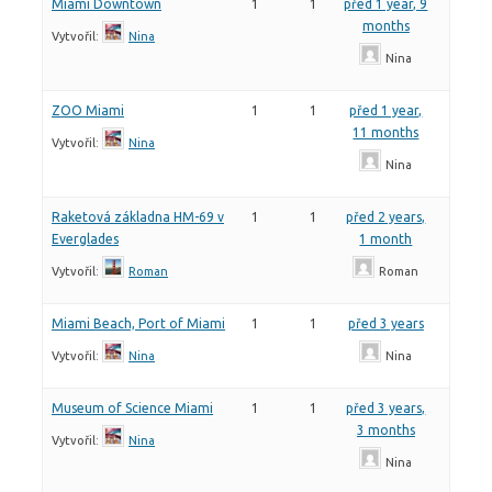
Miami Downtown
1
1
před 1 year, 9
months
Vytvořil:
Nina
Nina
ZOO Miami
1
1
před 1 year,
11 months
Vytvořil:
Nina
Nina
Raketová základna HM-69 v
1
1
před 2 years,
Everglades
1 month
Vytvořil:
Roman
Roman
Miami Beach, Port of Miami
1
1
před 3 years
Vytvořil:
Nina
Nina
Museum of Science Miami
1
1
před 3 years,
3 months
Vytvořil:
Nina
Nina