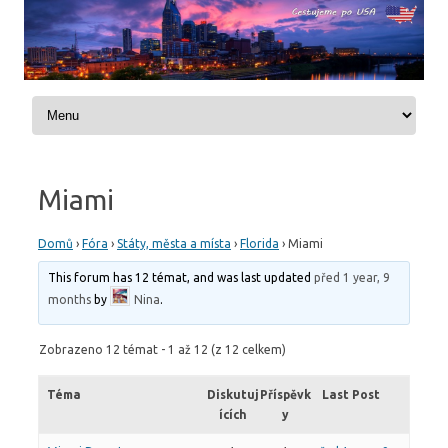
Skip to content
Miami
Domů
›
Fóra
›
Státy, města a místa
›
Florida
›
Miami
This forum has 12 témat, and was last updated
před 1 year, 9
months
by
Nina
.
Zobrazeno 12 témat - 1 až 12 (z 12 celkem)
Téma
Diskutuj
Příspěvk
Last Post
ících
y