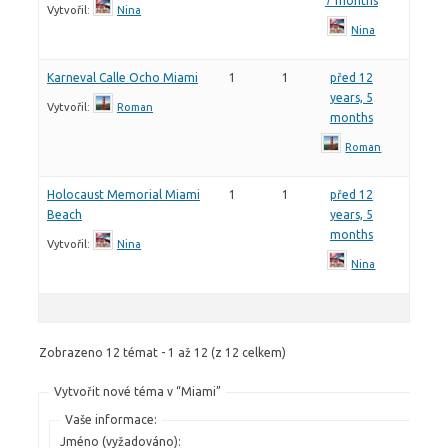
7 months
Vytvořil:
Nina
Nina
Karneval Calle Ocho Miami
1
1
před 12
years, 5
Vytvořil:
Roman
months
Roman
Holocaust Memorial Miami
1
1
před 12
Beach
years, 5
months
Vytvořil:
Nina
Nina
Zobrazeno 12 témat - 1 až 12 (z 12 celkem)
Vytvořit nové téma v “Miami”
Vaše informace:
Jméno (vyžadováno):