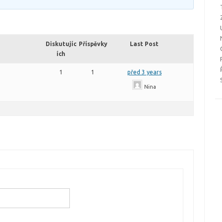
Diskutujíc
Příspěvky
Last Post
ích
1
1
před 3 years
Nina