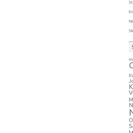
St
Ko
Ne
Sl
Al
C
E
J
K
V
M
N
O
S