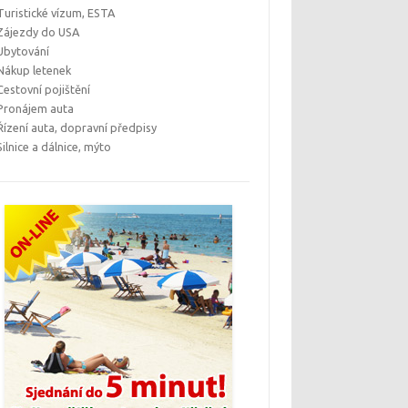
Turistické vízum, ESTA
Zájezdy do USA
Ubytování
Nákup letenek
Cestovní pojištění
Pronájem auta
Řízení auta, dopravní předpisy
Silnice a dálnice, mýto