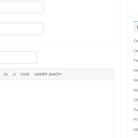
Ce
Ce
Fe
M
M
Ná
Ob
P
Př
Ub