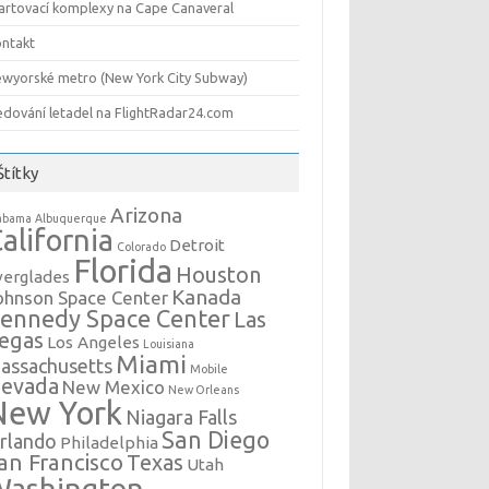
artovací komplexy na Cape Canaveral
ntakt
wyorské metro (New York City Subway)
edování letadel na FlightRadar24.com
Štítky
Arizona
abama
Albuquerque
alifornia
Detroit
Colorado
Florida
Houston
verglades
Kanada
ohnson Space Center
ennedy Space Center
Las
egas
Los Angeles
Louisiana
Miami
assachusetts
Mobile
evada
New Mexico
New Orleans
New York
Niagara Falls
San Diego
rlando
Philadelphia
an Francisco
Texas
Utah
Washington