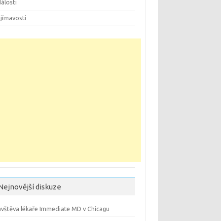
álosti
jímavosti
Nejnovější diskuze
vštěva lékaře Immediate MD v Chicagu