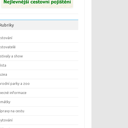
Rubriky
stování
stovatelé
stivaly a show
ěsta
uzea
rodní parky a zoo
ecné informace
amátky
ípravy na cestu
ytování