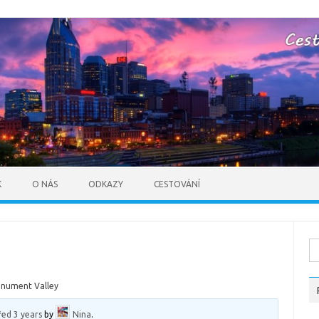
Skip to content
K
O NÁS
ODKAZY
CESTOVÁNÍ
Vy
nument Valley
řed 3 years
by
Nina
.