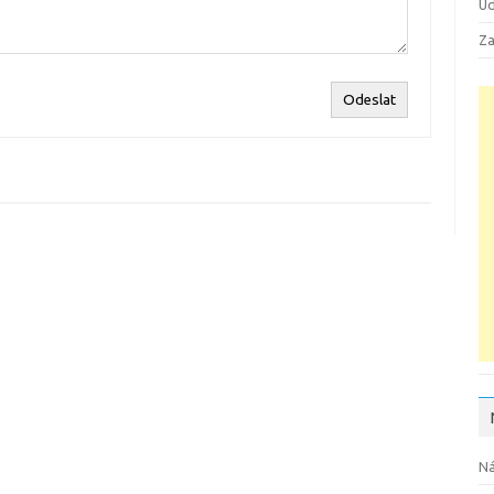
Ud
Za
Odeslat
Ná