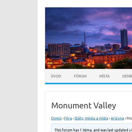
ÚVOD
FÓRUM
MÍSTA
DENÍ
Monument Valley
Domů
›
Fóra
›
Státy, města a místa
›
Arizona
›
Mo
This forum has 1 téma, and was last updated
p